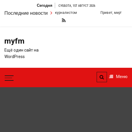
Перейти
Сегодня
СУББОТА, 1ST АВГУСТ 2026
к
Последние новости
Узнайте о том, как стать журналистом
Привет, мир!
содержимому
myfm
Ещё один сайт на
WordPress
Меню