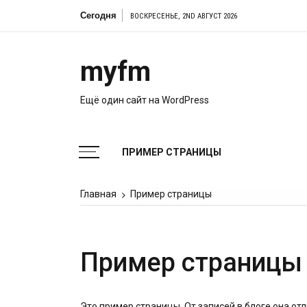
Перейти
Сегодня
ВОСКРЕСЕНЬЕ, 2ND АВГУСТ 2026
к
содержимому
myfm
Ещё один сайт на WordPress
ПРИМЕР СТРАНИЦЫ
Главная
Пример страницы
Пример страницы
Это пример страницы. От записей в блоге она отл