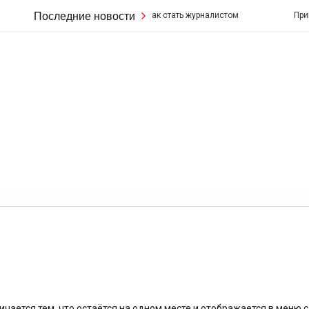
Последние новости
Узнайте о том, как стать журналистом
Привет
ичается тем, что остаётся на одном месте и отображается в меню с