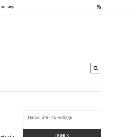
, мир!
Искать:
айта (в